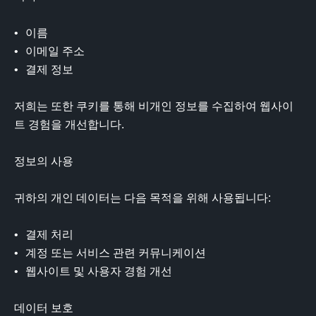
•	이름

•	이메일 주소

•	결제 정보

저희는 또한 쿠키를 통해 비개인 정보를 수집하여 웹사이
트 경험을 개선합니다.

정보의 사용

귀하의 개인 데이터는 다음 목적을 위해 사용됩니다:

•	결제 처리

•	계정 또는 서비스 관련 커뮤니케이션

•	웹사이트 및 사용자 경험 개선

데이터 보호
