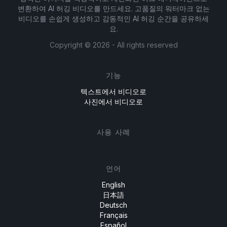
변환하여 AI 허깅 비디오를 만드세요. 고품질의 워터마크 없는
비디오를 손쉽게 생성하고 감동적인 AI 허깅 순간을 공유하세
요.
Copyright ©
2026
- All rights reserved
기능
텍스트에서 비디오로
사진에서 비디오로
사용 사례
언어
English
日本語
Deutsch
Français
Español